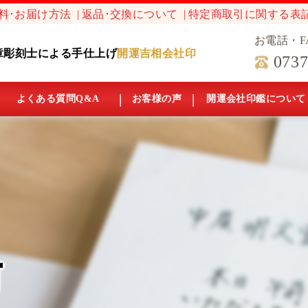
料･お届け方法
返品･交換について
特定商取引に関する表
お電話・F
章彫刻士による手仕上げ
開運吉相会社印
0737
よくある質問Q&A
お客様の声
開運会社印鑑について
声