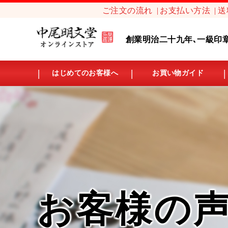
ご注文の流れ
お支払い方法
送
創業明治二十九年､一級印
はじめてのお客様へ
お買い物ガイド
お客様の