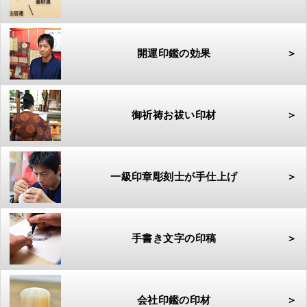
開運印鑑の効果
＞
御祈祷お祓い印材
＞
一級印章彫刻士が手仕上げ
＞
手書き文字の印稿
＞
会社印鑑の印材
＞