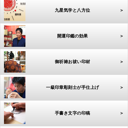
九星気学と八方位
＞
開運印鑑の効果
＞
御祈祷お祓い印材
＞
一級印章彫刻士が手仕上げ
＞
手書き文字の印稿
＞