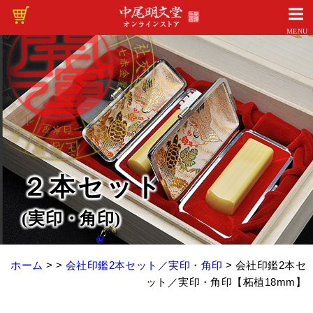
MENU
２本セット
(実印・角印)
ホーム
> >
会社印鑑2本セット／実印・角印
>
会社印鑑2本セ
ット／実印・角印【柘植18mm】