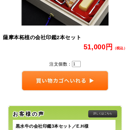
薩摩本柘植の会社印鑑2本セット
51,000円
（税込）
注文個数：
お客様の声
詳しくはこちら
黒水牛の会社印鑑3本セット／E.H様