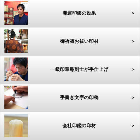
開運印鑑の効果
＞
御祈祷お祓い印材
＞
一級印章彫刻士が手仕上げ
＞
手書き文字の印稿
＞
会社印鑑の印材
＞