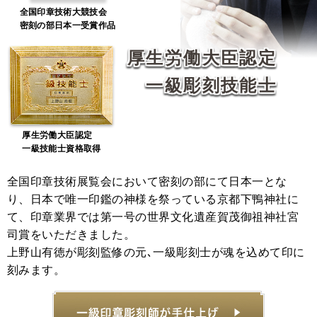
全国印章技術大競技会
密刻の部日本一受賞作品
厚生労働大臣認定
一級彫刻技能士
厚生労働大臣認定
一級技能士資格取得
全国印章技術展覧会において密刻の部にて日本一とな
り、日本で唯一印鑑の神様を祭っている京都下鴨神社に
て、印章業界では第一号の世界文化遺産賀茂御祖神社宮
司賞をいただきました。
上野山有徳が彫刻監修の元､一級彫刻士が魂を込めて印に
刻みます。