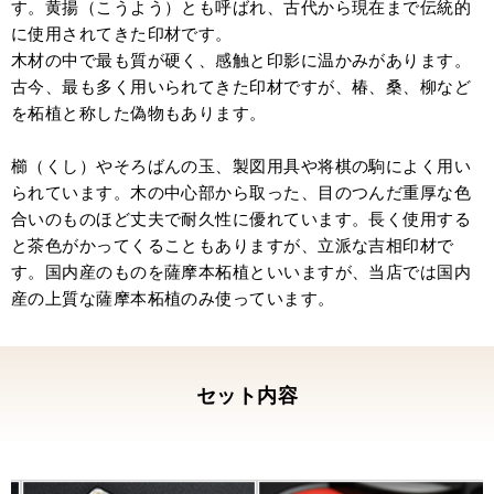
株式会社にしますんで。というメールを早く送
す。黄揚（こうよう）とも呼ばれ、古代から現在まで伝統的
れるように。
に使用されてきた印材です。
気持ちのいいはんこ、ありがとうございまし
木材の中で最も質が硬く、感触と印影に温かみがあります。
た。
古今、最も多く用いられてきた印材ですが、椿、桑、柳など
を柘植と称した偽物もあります。
櫛（くし）やそろばんの玉、製図用具や将棋の駒によく用い
られています。木の中心部から取った、目のつんだ重厚な色
合いのものほど丈夫で耐久性に優れています。長く使用する
と茶色がかってくることもありますが、立派な吉相印材で
す。国内産のものを薩摩本柘植といいますが、当店では国内
産の上質な薩摩本柘植のみ使っています。
セット内容