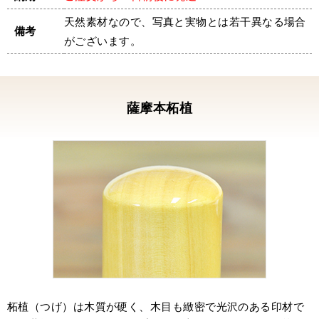
いました。
天然素材なので、写真と実物とは若干異なる場合
この印鑑をお守りと思い大切に使いたいと思い
備考
がございます。
ます。
黒水牛の角印／薩摩本柘植の会社認印／代表者
ゴム印 ／S様
薩摩本柘植
先ほど印鑑、到着しました。まず、仏壇に置い
て父とご先祖様に見てもらいました。
そして今、押してみました。やはり嬉しいもの
です。
ずっと、朱肉やインクがついて汚れてる印鑑を
見るたびにいい気持ちがしなかったものですか
ら・・・
今、やっと建築業の許可を取れるようになり申
請をしている最中です。
まだまだ株式会社にする予定はありませんが、
いつかその時がくるまではこの印鑑と一緒に頑
張っていきます。
柘植（つげ）は木質が硬く、木目も緻密で光沢のある印材で