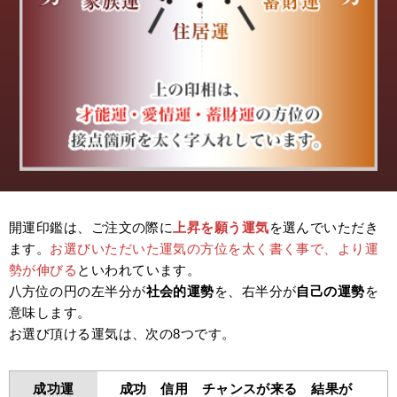
開運印鑑は、ご注文の際に
上昇を願う運気
を選んでいただき
ます。
お選びいただいた運気の方位を太く書く事で、より運
勢が伸びる
といわれています。
八方位の円の左半分が
社会的運勢
を、右半分が
自己の運勢
を
意味します。
お選び頂ける運気は、次の8つです。
成功運
成功 信用 チャンスが来る 結果が