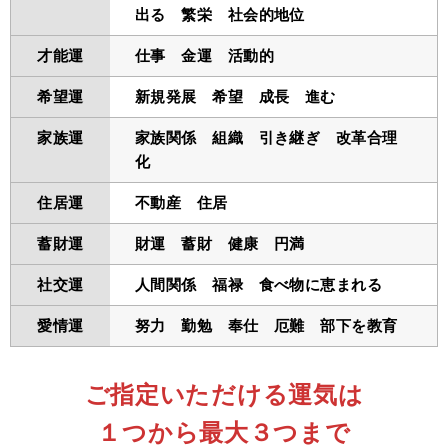
出る 繁栄 社会的地位
才能運
仕事 金運 活動的
希望運
新規発展 希望 成長 進む
家族運
家族関係 組織 引き継ぎ 改革合理
化
住居運
不動産 住居
蓄財運
財運 蓄財 健康 円満
社交運
人間関係 福禄 食べ物に恵まれる
愛情運
努力 勤勉 奉仕 厄難 部下を教育
ご指定いただける運気は
１つから最大３つまで