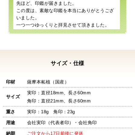
先ほど、印鑑が届きました。
この度は、素敵な印鑑を本当にありがとうござ
いました。
一つ一つゆっくりと拝見させて頂きました。
保証書、鑑定書、印鑑・・・すべて素晴らしい
ものでした。
今回、急遽個人から法人にすることになり、印
鑑をどうするか、インターネットで何時間も探
し検討しました。
サイズ・仕様
実は、その中で何件か見積をお願いしました。
なぜかというと、日にちがなく無理なお願いを
印材
薩摩本柘植（国産）
引き受けて良いものを作ってくれる印鑑屋さん
があるのか不安でした。
実印：直径18mm、長さ60mm
サイズ
数ある印鑑屋さんの中で、中尾明文堂さんが対
角印：直径21mm、長さ60mm
応が早く快く引き受けてくださりました。
あとは、印鑑が無事に届くか心配でしたが、希
重さ
実印：18g 角印：23g
望した日の午前中に届き感動し安心したと同時
用途
会社実印（代表者印）・会社角印
に感謝の気持ちでいっぱいになりました。
素晴らしい印鑑と対応を本当にありがとうござ
納期
ご注文から17日前後に発送