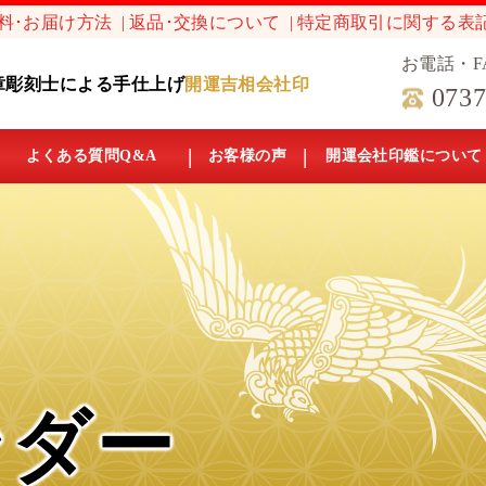
料･お届け方法
返品･交換について
特定商取引に関する表
お電話・F
章彫刻士による手仕上げ
開運吉相会社印
0737
よくある質問Q&A
お客様の声
開運会社印鑑について
ンダー