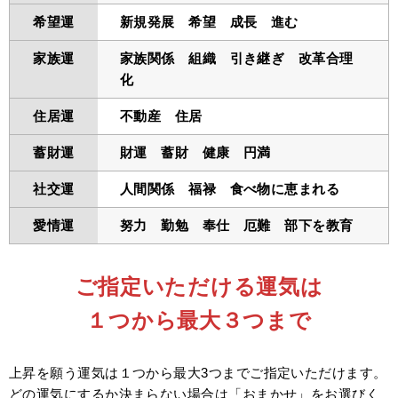
希望運
新規発展 希望 成長 進む
家族運
家族関係 組織 引き継ぎ 改革合理
化
住居運
不動産 住居
蓄財運
財運 蓄財 健康 円満
社交運
人間関係 福禄 食べ物に恵まれる
愛情運
努力 勤勉 奉仕 厄難 部下を教育
ご指定いただける運気は
１つから最大３つまで
上昇を願う運気は１つから最大3つまでご指定いただけます。
どの運気にするか決まらない場合は「おまかせ」をお選びく