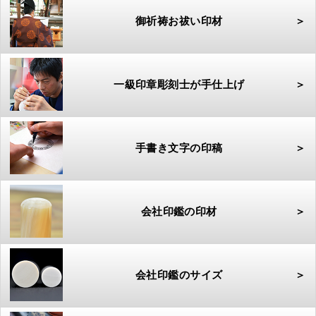
御祈祷お祓い印材
＞
一級印章彫刻士が手仕上げ
＞
手書き文字の印稿
＞
会社印鑑の印材
＞
会社印鑑のサイズ
＞