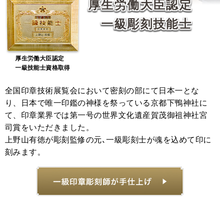
厚生労働大臣認定
一級彫刻技能士
厚生労働大臣認定
一級技能士資格取得
全国印章技術展覧会において密刻の部にて日本一とな
り、日本で唯一印鑑の神様を祭っている京都下鴨神社に
て、印章業界では第一号の世界文化遺産賀茂御祖神社宮
司賞をいただきました。
上野山有徳が彫刻監修の元､一級彫刻士が魂を込めて印に
刻みます。