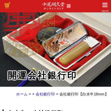
MENU
開運会社銀行印
ホーム
> >
会社銀行印
>
会社銀行印【白水牛18mm】