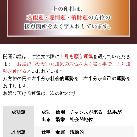
開運印鑑は、ご注文の際に
上昇を願う運気
を選んでいただき
ます。
お選びいただいた運気の方位を太く書く事で、より運
勢が伸びる
といわれています。
八方位の円の左半分が
社会的運勢
を、右半分が
自己の運勢
を
意味します。
お選び頂ける運気は、次の8つです。
成功運
成功 信用 チャンスが来る 結果が
出る 繁栄 社会的地位
才能運
仕事 金運 活動的