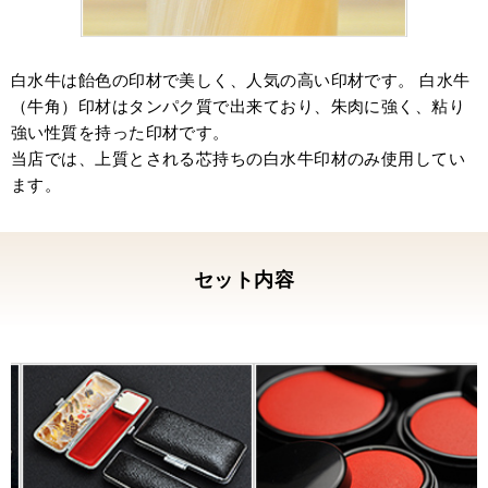
請をしている最中です。
まだまだ株式会社にする予定はありませんが、
いつかその時がくるまではこの印鑑と一緒に頑
白水牛は飴色の印材で美しく、人気の高い印材です。 白水牛
張っていきます。
（牛角）印材はタンパク質で出来ており、朱肉に強く、粘り
株式会社にしますんで。というメールを早く送
強い性質を持った印材です。
れるように。
当店では、上質とされる芯持ちの白水牛印材のみ使用してい
気持ちのいいはんこ、ありがとうございまし
ます。
た。
セット内容