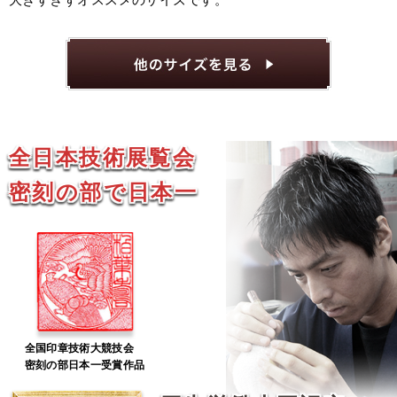
全日本技術展覧会
密刻の部で日本一
全国印章技術大競技会
密刻の部日本一受賞作品