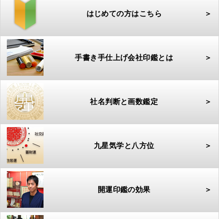
はじめての方はこちら
＞
手書き手仕上げ会社印鑑とは
＞
社名判断と画数鑑定
＞
九星気学と八方位
＞
開運印鑑の効果
＞