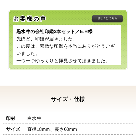
お客様の声
詳しくはこちら
黒水牛の会社印鑑3本セット／E.H様
先ほど、印鑑が届きました。
この度は、素敵な印鑑を本当にありがとうござ
いました。
一つ一つゆっくりと拝見させて頂きました。
保証書、鑑定書、印鑑・・・すべて素晴らしい
ものでした。
今回、急遽個人から法人にすることになり、印
鑑をどうするか、インターネットで何時間も探
し検討しました。
サイズ・仕様
実は、その中で何件か見積をお願いしました。
なぜかというと、日にちがなく無理なお願いを
印材
白水牛
引き受けて良いものを作ってくれる印鑑屋さん
があるのか不安でした。
サイズ
直径18mm、長さ60mm
数ある印鑑屋さんの中で、中尾明文堂さんが対