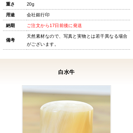
重さ
20g
応が早く快く引き受けてくださりました。
あとは、印鑑が無事に届くか心配でしたが、希
用途
会社銀行印
望した日の午前中に届き感動し安心したと同時
納期
ご注文から17日前後に発送
に感謝の気持ちでいっぱいになりました。
素晴らしい印鑑と対応を本当にありがとうござ
天然素材なので、写真と実物とは若干異なる場合
備考
いました。
がございます。
この印鑑をお守りと思い大切に使いたいと思い
ます。
黒水牛の角印／薩摩本柘植の会社認印／代表者
白水牛
ゴム印 ／S様
先ほど印鑑、到着しました。まず、仏壇に置い
て父とご先祖様に見てもらいました。
そして今、押してみました。やはり嬉しいもの
です。
ずっと、朱肉やインクがついて汚れてる印鑑を
見るたびにいい気持ちがしなかったものですか
ら・・・
今、やっと建築業の許可を取れるようになり申