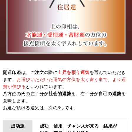
開運印鑑は、ご注文の際に
上昇を願う運気
を選んでいただき
ます。
お選びいただいた運気の方位を太く書く事で、より運
勢が伸びる
といわれています。
八方位の円の左半分が
社会的運勢
を、右半分が
自己の運勢
を
意味します。
お選び頂ける運気は、次の8つです。
成功運
成功 信用 チャンスが来る 結果が