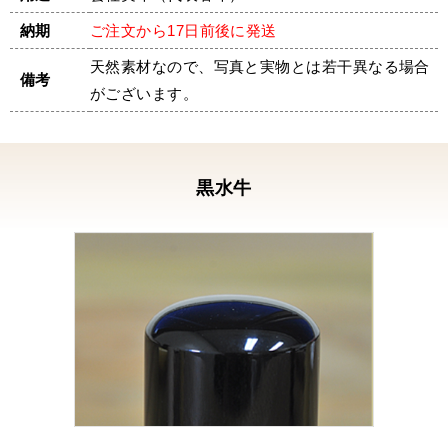
望した日の午前中に届き感動し安心したと同時
納期
ご注文から17日前後に発送
に感謝の気持ちでいっぱいになりました。
素晴らしい印鑑と対応を本当にありがとうござ
天然素材なので、写真と実物とは若干異なる場合
備考
いました。
がございます。
この印鑑をお守りと思い大切に使いたいと思い
ます。
黒水牛の角印／薩摩本柘植の会社認印／代表者
黒水牛
ゴム印 ／S様
先ほど印鑑、到着しました。まず、仏壇に置い
て父とご先祖様に見てもらいました。
そして今、押してみました。やはり嬉しいもの
です。
ずっと、朱肉やインクがついて汚れてる印鑑を
見るたびにいい気持ちがしなかったものですか
ら・・・
今、やっと建築業の許可を取れるようになり申
請をしている最中です。
まだまだ株式会社にする予定はありませんが、