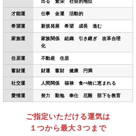
出る 繁栄 社会的地位
才能運
仕事 金運 活動的
希望運
新規発展 希望 成長 進む
家族運
家族関係 組織 引き継ぎ 改革合理
化
住居運
不動産 住居
蓄財運
財運 蓄財 健康 円満
社交運
人間関係 福禄 食べ物に恵まれる
愛情運
努力 勤勉 奉仕 厄難 部下を教育
ご指定いただける運気は
１つから最大３つまで