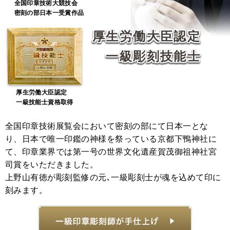
全国印章技術大競技会
密刻の部日本一受賞作品
厚生労働大臣認定
一級彫刻技能士
厚生労働大臣認定
一級技能士資格取得
全国印章技術展覧会において密刻の部にて日本一とな
り、日本で唯一印鑑の神様を祭っている京都下鴨神社に
て、印章業界では第一号の世界文化遺産賀茂御祖神社宮
司賞をいただきました。
上野山有徳が彫刻監修の元､一級彫刻士が魂を込めて印に
刻みます。