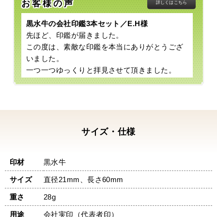
お客様の声
詳しくはこちら
黒水牛の会社印鑑3本セット／E.H様
先ほど、印鑑が届きました。
この度は、素敵な印鑑を本当にありがとうござ
いました。
一つ一つゆっくりと拝見させて頂きました。
保証書、鑑定書、印鑑・・・すべて素晴らしい
ものでした。
今回、急遽個人から法人にすることになり、印
鑑をどうするか、インターネットで何時間も探
し検討しました。
サイズ・仕様
実は、その中で何件か見積をお願いしました。
なぜかというと、日にちがなく無理なお願いを
印材
黒水牛
引き受けて良いものを作ってくれる印鑑屋さん
があるのか不安でした。
サイズ
直径21mm、長さ60mm
数ある印鑑屋さんの中で、中尾明文堂さんが対
重さ
28g
応が早く快く引き受けてくださりました。
あとは、印鑑が無事に届くか心配でしたが、希
用途
会社実印（代表者印）