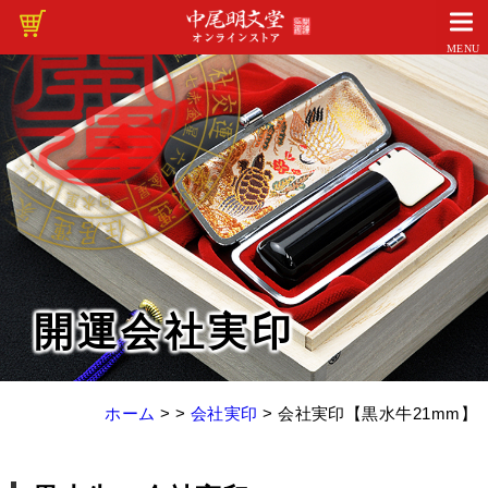
MENU
開運会社実印
ホーム
> >
会社実印
>
会社実印【黒水牛21mm】