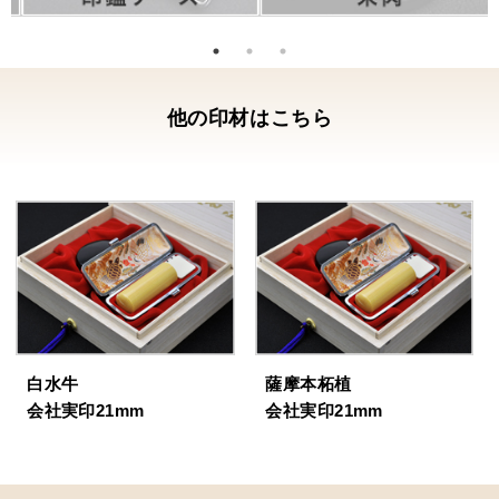
他の印材はこちら
白水牛
薩摩本柘植
会社実印21mm
会社実印21mm