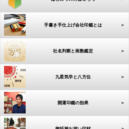
手書き手仕上げ会社印鑑とは
＞
社名判断と画数鑑定
＞
九星気学と八方位
＞
開運印鑑の効果
＞
御祈祷お祓い印材
＞