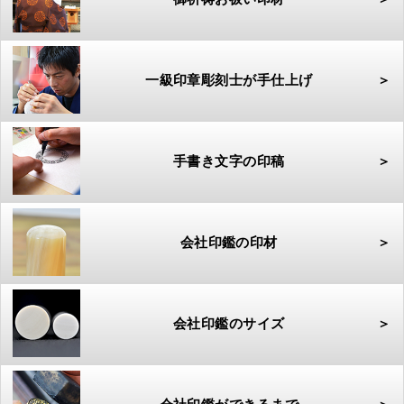
一級印章彫刻士が手仕上げ
＞
手書き文字の印稿
＞
会社印鑑の印材
＞
会社印鑑のサイズ
＞